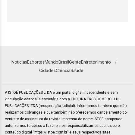
Notícias
Esportes
Mundo
Brasil
Gente
Entretenimento
Cidades
Ciência
Saúde
A ISTOÉ PUBLICAÇÕES LTDA é um portal digital independente e sem
vinculação editorial e societária com a EDITORA TRES COMÉRCIO DE
PUBLICACÕES LTDA (recuperação judicial). Informamos também que não
realizamos cobranças e que também não oferecemos cancelamento do
contrato de assinatura da revista impressa de nome ISTOÉ, tampouco
autorizamos terceiros a fazê-lo, nos responsabilizamos apenas pelo
conteúdo digital “https://istoe.com.br” e seus respectivos sites.