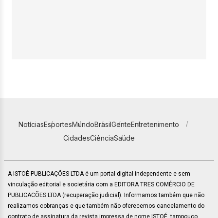
Notícias
Esportes
Mundo
Brasil
Gente
Entretenimento
Cidades
Ciência
Saúde
A ISTOÉ PUBLICAÇÕES LTDA é um portal digital independente e sem
vinculação editorial e societária com a EDITORA TRES COMÉRCIO DE
PUBLICACÕES LTDA (recuperação judicial). Informamos também que não
realizamos cobranças e que também não oferecemos cancelamento do
contrato de assinatura da revista impressa de nome ISTOÉ, tampouco