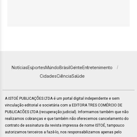
Notícias
Esportes
Mundo
Brasil
Gente
Entretenimento
Cidades
Ciência
Saúde
A ISTOÉ PUBLICAÇÕES LTDA é um portal digital independente e sem
vinculação editorial e societária com a EDITORA TRES COMÉRCIO DE
PUBLICACÕES LTDA (recuperação judicial). Informamos também que não
realizamos cobranças e que também não oferecemos cancelamento do
contrato de assinatura da revista impressa de nome ISTOÉ, tampouco
autorizamos terceiros a fazê-lo, nos responsabilizamos apenas pelo