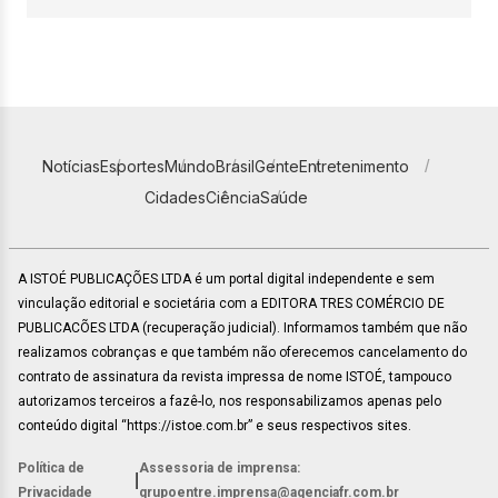
Notícias
Esportes
Mundo
Brasil
Gente
Entretenimento
Cidades
Ciência
Saúde
A ISTOÉ PUBLICAÇÕES LTDA é um portal digital independente e sem
vinculação editorial e societária com a EDITORA TRES COMÉRCIO DE
PUBLICACÕES LTDA (recuperação judicial). Informamos também que não
realizamos cobranças e que também não oferecemos cancelamento do
contrato de assinatura da revista impressa de nome ISTOÉ, tampouco
autorizamos terceiros a fazê-lo, nos responsabilizamos apenas pelo
conteúdo digital “https://istoe.com.br” e seus respectivos sites.
Política de
Assessoria de imprensa:
|
Privacidade
grupoentre.imprensa@agenciafr.com.br