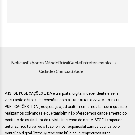
Notícias
Esportes
Mundo
Brasil
Gente
Entretenimento
Cidades
Ciência
Saúde
A ISTOÉ PUBLICAÇÕES LTDA é um portal digital independente e sem
vinculação editorial e societária com a EDITORA TRES COMÉRCIO DE
PUBLICACÕES LTDA (recuperação judicial). Informamos também que não
realizamos cobranças e que também não oferecemos cancelamento do
contrato de assinatura da revista impressa de nome ISTOÉ, tampouco
autorizamos terceiros a fazê-lo, nos responsabilizamos apenas pelo
conteúdo digital “https://istoe.com.br” e seus respectivos sites.