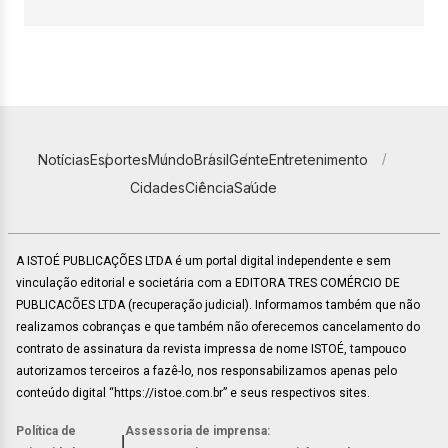
Notícias
Esportes
Mundo
Brasil
Gente
Entretenimento
Cidades
Ciência
Saúde
A ISTOÉ PUBLICAÇÕES LTDA é um portal digital independente e sem
vinculação editorial e societária com a EDITORA TRES COMÉRCIO DE
PUBLICACÕES LTDA (recuperação judicial). Informamos também que não
realizamos cobranças e que também não oferecemos cancelamento do
contrato de assinatura da revista impressa de nome ISTOÉ, tampouco
autorizamos terceiros a fazê-lo, nos responsabilizamos apenas pelo
conteúdo digital “https://istoe.com.br” e seus respectivos sites.
Política de
Assessoria de imprensa:
|