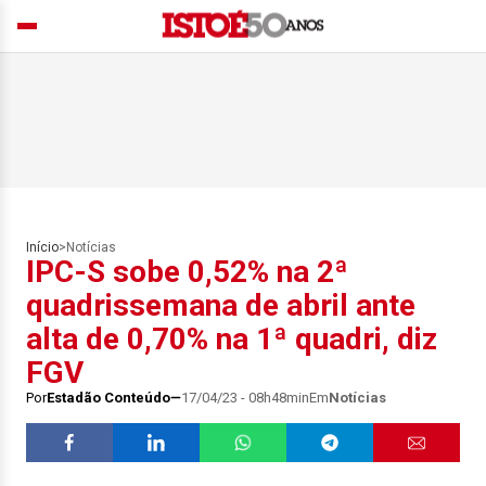
Início
>
Notícias
IPC-S sobe 0,52% na 2ª
quadrissemana de abril ante
alta de 0,70% na 1ª quadri, diz
FGV
Por
Estadão Conteúdo
17/04/23 - 08h48min
Em
Notícias