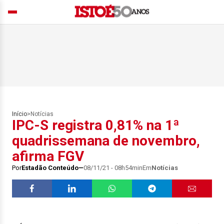
Início
>
Notícias
IPC-S registra 0,81% na 1ª
quadrissemana de novembro,
afirma FGV
Por
Estadão Conteúdo
08/11/21 - 08h54min
Em
Notícias