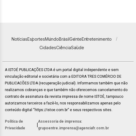
Notícias
Esportes
Mundo
Brasil
Gente
Entretenimento
Cidades
Ciência
Saúde
A ISTOÉ PUBLICAÇÕES LTDA é um portal digital independente e sem
vinculação editorial e societária com a EDITORA TRES COMÉRCIO DE
PUBLICACÕES LTDA (recuperação judicial). Informamos também que não
realizamos cobranças e que também não oferecemos cancelamento do
contrato de assinatura da revista impressa de nome ISTOÉ, tampouco
autorizamos terceiros a fazê-lo, nos responsabilizamos apenas pelo
conteúdo digital “https://istoe.com.br” e seus respectivos sites.
Política de
Assessoria de imprensa:
|
Privacidade
grupoentre.imprensa@agenciafr.com.br