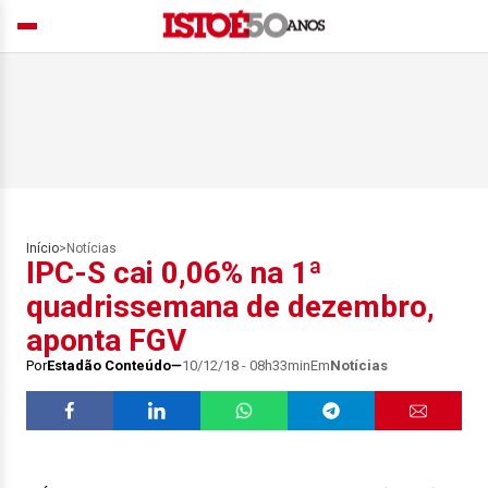
Início
>
Notícias
IPC-S cai 0,06% na 1ª
quadrissemana de dezembro,
aponta FGV
Por
Estadão Conteúdo
10/12/18 - 08h33min
Em
Notícias