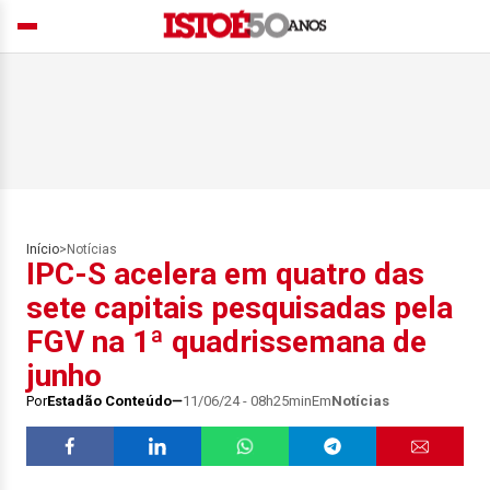
Início
>
Notícias
IPC-S acelera em quatro das
sete capitais pesquisadas pela
FGV na 1ª quadrissemana de
junho
Por
Estadão Conteúdo
11/06/24 - 08h25min
Em
Notícias