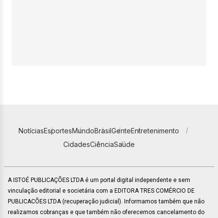
Notícias
Esportes
Mundo
Brasil
Gente
Entretenimento
Cidades
Ciência
Saúde
A ISTOÉ PUBLICAÇÕES LTDA é um portal digital independente e sem
vinculação editorial e societária com a EDITORA TRES COMÉRCIO DE
PUBLICACÕES LTDA (recuperação judicial). Informamos também que não
realizamos cobranças e que também não oferecemos cancelamento do