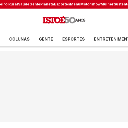
eiro Rural
Saúde
Gente
Planeta
Esportes
Menu
Motorshow
Mulher
Sustent
COLUNAS
GENTE
ESPORTES
ENTRETENIMEN