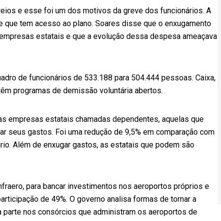
ios e esse foi um dos motivos da greve dos funcionários. A
nte que tem acesso ao plano. Soares disse que o enxugamento
s empresas estatais e que a evolução dessa despesa ameaçava
adro de funcionários de 533.188 para 504.444 pessoas. Caixa,
e têm programas de demissão voluntária abertos.
as empresas estatais chamadas dependentes, aquelas que
car seus gastos. Foi uma redução de 9,5% em comparação com
tário. Além de enxugar gastos, as estatais que podem são
nfraero, para bancar investimentos nos aeroportos próprios e
rticipação de 49%. O governo analisa formas de tornar a
a parte nos consórcios que administram os aeroportos de