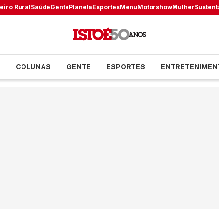
eiro Rural
Saúde
Gente
Planeta
Esportes
Menu
Motorshow
Mulher
Sustent
COLUNAS
GENTE
ESPORTES
ENTRETENIMEN