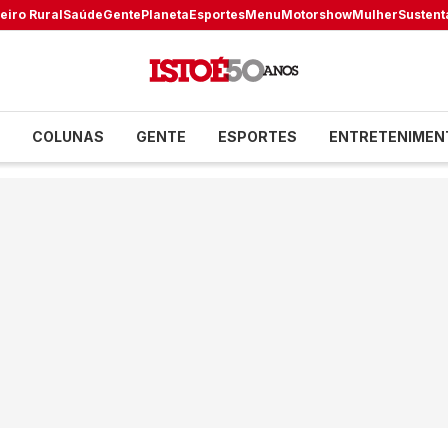
eiro Rural
Saúde
Gente
Planeta
Esportes
Menu
Motorshow
Mulher
Sustent
COLUNAS
GENTE
ESPORTES
ENTRETENIMEN