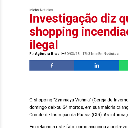
Início
>
Notícias
Investigação diz 
shopping incendiad
ilegal
Por
Agência Brasil
30/03/18 - 17h31min
Em
Notícias
O shopping “Zymniaya Vishnia” (Cereja de Inverno
domingo deixou 64 mortos, em sua maioria criança
Comitê de Instrução da Rússia (CIR). As informa
Em relação a este fato, como anunciou a porta-vo