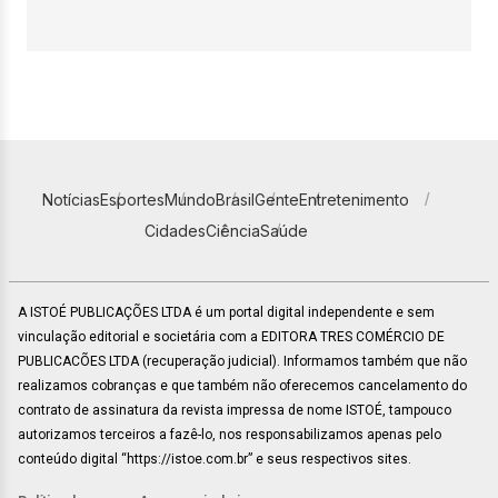
Notícias
Esportes
Mundo
Brasil
Gente
Entretenimento
Cidades
Ciência
Saúde
A ISTOÉ PUBLICAÇÕES LTDA é um portal digital independente e sem
vinculação editorial e societária com a EDITORA TRES COMÉRCIO DE
PUBLICACÕES LTDA (recuperação judicial). Informamos também que não
realizamos cobranças e que também não oferecemos cancelamento do
contrato de assinatura da revista impressa de nome ISTOÉ, tampouco
autorizamos terceiros a fazê-lo, nos responsabilizamos apenas pelo
conteúdo digital “https://istoe.com.br” e seus respectivos sites.