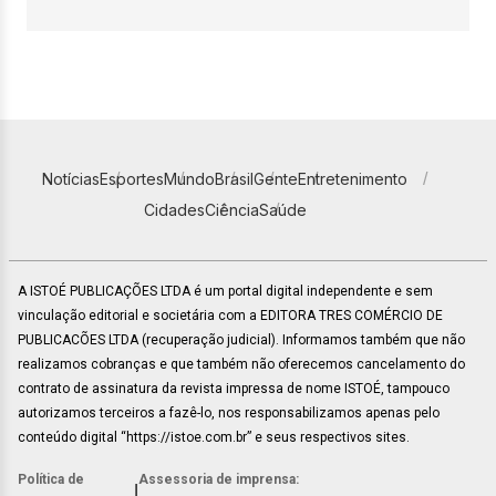
Notícias
Esportes
Mundo
Brasil
Gente
Entretenimento
Cidades
Ciência
Saúde
A ISTOÉ PUBLICAÇÕES LTDA é um portal digital independente e sem
vinculação editorial e societária com a EDITORA TRES COMÉRCIO DE
PUBLICACÕES LTDA (recuperação judicial). Informamos também que não
realizamos cobranças e que também não oferecemos cancelamento do
contrato de assinatura da revista impressa de nome ISTOÉ, tampouco
autorizamos terceiros a fazê-lo, nos responsabilizamos apenas pelo
conteúdo digital “https://istoe.com.br” e seus respectivos sites.
Política de
Assessoria de imprensa:
|