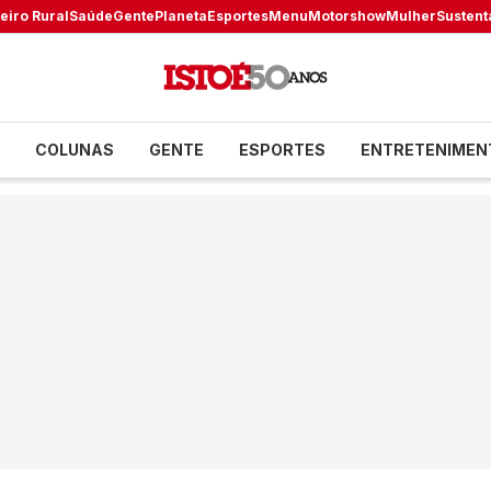
eiro Rural
Saúde
Gente
Planeta
Esportes
Menu
Motorshow
Mulher
Sustent
COLUNAS
GENTE
ESPORTES
ENTRETENIMEN