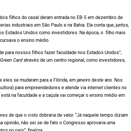
s dois filhos do casal deram entrada no EB-5 em dezembro de
derias industriais em São Paulo e na Bahia. Ela conta que, juntos,
nos Estados Unidos como investidores. Na época, o filho mais
 cursava o ensino médio.
e para nossos filhos fazer faculdade nos Estados Unidos”,
Green Card
através de um centro regional, como investidores,
 eles se mudaram para a Flórida, em janeiro deste ano. Nos
ultora) para empreendedores e atende via internet clientes no
já está na faculdade e a caçula vai começar o ensino médio em
ores de que o visto dobraria de valor. “Já naquele tempo diziam
ha opinião, não sei se de fato o Congresso aprovaria uma
os no país”, finaliza.