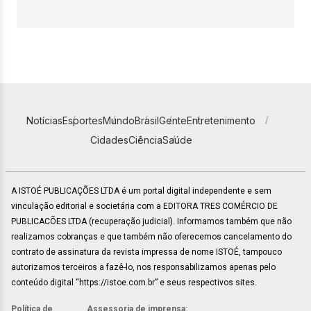
Notícias
Esportes
Mundo
Brasil
Gente
Entretenimento
Cidades
Ciência
Saúde
A ISTOÉ PUBLICAÇÕES LTDA é um portal digital independente e sem
vinculação editorial e societária com a EDITORA TRES COMÉRCIO DE
PUBLICACÕES LTDA (recuperação judicial). Informamos também que não
realizamos cobranças e que também não oferecemos cancelamento do
contrato de assinatura da revista impressa de nome ISTOÉ, tampouco
autorizamos terceiros a fazê-lo, nos responsabilizamos apenas pelo
conteúdo digital “https://istoe.com.br” e seus respectivos sites.
Política de
Assessoria de imprensa: