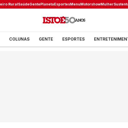
eiro Rural
Saúde
Gente
Planeta
Esportes
Menu
Motorshow
Mulher
Sustent
COLUNAS
GENTE
ESPORTES
ENTRETENIMEN