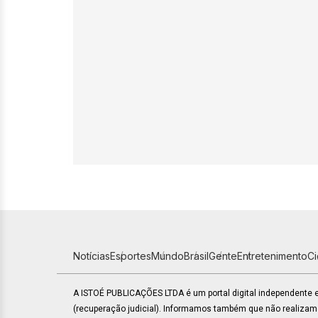
Notícias
Esportes
Mundo
Brasil
Gente
Entretenimento
C
A ISTOÉ PUBLICAÇÕES LTDA é um portal digital independente
(recuperação judicial). Informamos também que não realiza