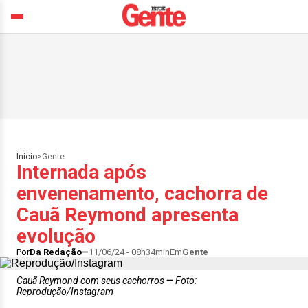
Início
>
Gente
Internada após
envenenamento, cachorra de
Cauã Reymond apresenta
evolução
Por
Da Redação
11/06/24 - 08h34min
Em
Gente
Cauã Reymond com seus cachorros
Foto:
Reprodução/Instagram