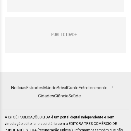
Notícias
Esportes
Mundo
Brasil
Gente
Entretenimento
Cidades
Ciência
Saúde
A ISTOÉ PUBLICAÇÕES LTDA é um portal digital independente e sem
vinculação editorial e societária com a EDITORA TRES COMÉRCIO DE
PUBLICACÕES LTDA (recuperação judicial). Informamos também que não