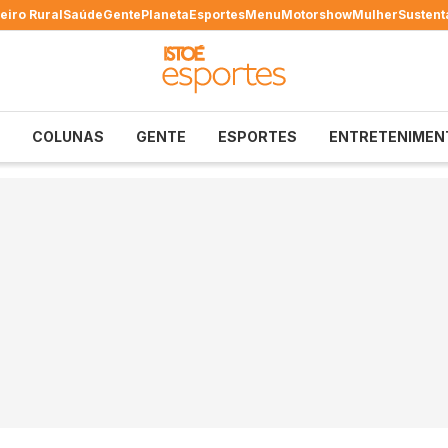
eiro Rural
Saúde
Gente
Planeta
Esportes
Menu
Motorshow
Mulher
Sustent
COLUNAS
GENTE
ESPORTES
ENTRETENIMEN