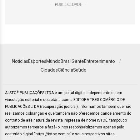
Notícias
Esportes
Mundo
Brasil
Gente
Entretenimento
Cidades
Ciência
Saúde
A ISTOÉ PUBLICAÇÕES LTDA é um portal digital independente e sem
vinculação editorial e societária com a EDITORA TRES COMÉRCIO DE
PUBLICACÕES LTDA (recuperação judicial). Informamos também que não
realizamos cobranças e que também não oferecemos cancelamento do
contrato de assinatura da revista impressa de nome ISTOÉ, tampouco
autorizamos terceiros a fazê-lo, nos responsabilizamos apenas pelo
conteúdo digital “https://istoe.com.br” e seus respectivos sites.