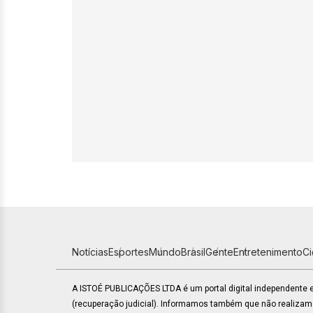
Notícias
Esportes
Mundo
Brasil
Gente
Entretenimento
C
A ISTOÉ PUBLICAÇÕES LTDA é um portal digital independente
(recuperação judicial). Informamos também que não realiza