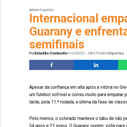
Início
>
Esportes
Internacional emp
Guarany e enfrent
semifinais
Por
Estadão Conteúdo
12/03/22 - 18h57min
Em
Esportes
Apesar da confiança em alta após a vitória no Gre
um futebol sofrível e correu muito para empatar 
tarde, pela 11.ª rodada, a última da fase de cla
Pelo menos, o colorado manteve o tabu de não p
54 anos e 21 jogos. O Guarany, porém, volta para 