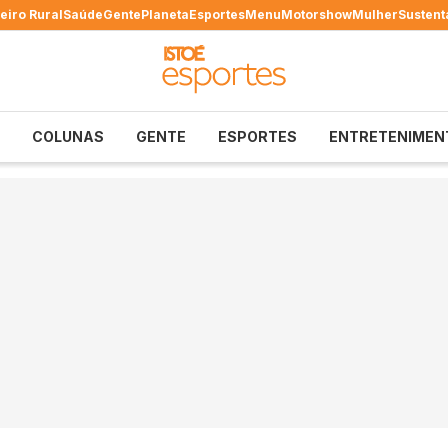
eiro Rural
Saúde
Gente
Planeta
Esportes
Menu
Motorshow
Mulher
Sustent
COLUNAS
GENTE
ESPORTES
ENTRETENIMEN