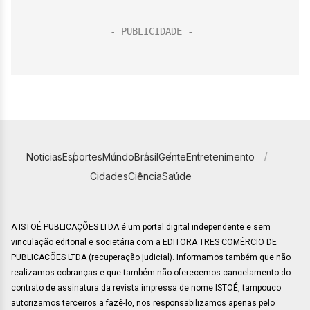
Notícias
Esportes
Mundo
Brasil
Gente
Entretenimento
Cidades
Ciência
Saúde
A ISTOÉ PUBLICAÇÕES LTDA é um portal digital independente e sem
vinculação editorial e societária com a EDITORA TRES COMÉRCIO DE
PUBLICACÕES LTDA (recuperação judicial). Informamos também que não
realizamos cobranças e que também não oferecemos cancelamento do
contrato de assinatura da revista impressa de nome ISTOÉ, tampouco
autorizamos terceiros a fazê-lo, nos responsabilizamos apenas pelo