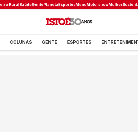
eiro Rural
Saúde
Gente
Planeta
Esportes
Menu
Motorshow
Mulher
Sustent
COLUNAS
GENTE
ESPORTES
ENTRETENIMEN