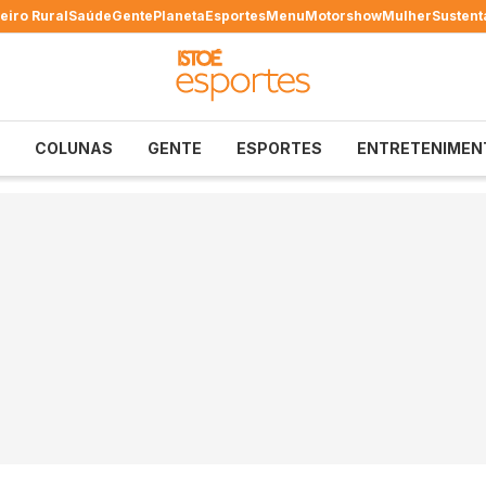
eiro Rural
Saúde
Gente
Planeta
Esportes
Menu
Motorshow
Mulher
Sustent
COLUNAS
GENTE
ESPORTES
ENTRETENIMEN