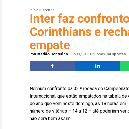
Início
>
Esportes
Inter faz confront
Corinthians e rec
empate
Por
Estadão Conteúdo
17/11/19 - 07h15min
Em
Esportes
Nenhum confronto da 33.ª rodada do Campeonato B
Internacional, que estão empatados na tabela de 
do ano que vem neste domingo, às 18 horas em I
número de vitórias – 14 a 12 – até poderiam ve
não será bem assim.