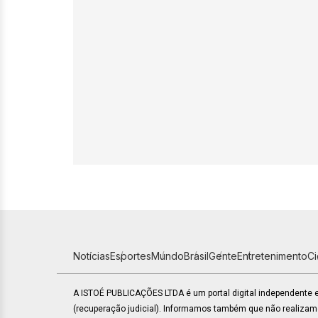
Notícias
Esportes
Mundo
Brasil
Gente
Entretenimento
C
A ISTOÉ PUBLICAÇÕES LTDA é um portal digital independente
(recuperação judicial). Informamos também que não realiza