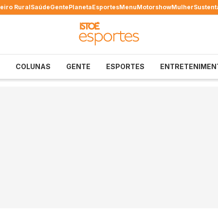
eiro Rural
Saúde
Gente
Planeta
Esportes
Menu
Motorshow
Mulher
Sustent
COLUNAS
GENTE
ESPORTES
ENTRETENIMEN