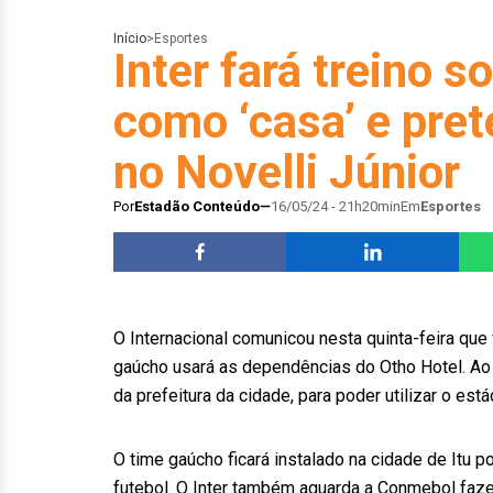
Início
>
Esportes
Inter fará treino so
como ‘casa’ e pre
no Novelli Júnior
Por
Estadão Conteúdo
16/05/24 - 21h20min
Em
Esportes
O Internacional comunicou nesta quinta-feira que f
gaúcho usará as dependências do Otho Hotel. A
da prefeitura da cidade, para poder utilizar o est
O time gaúcho ficará instalado na cidade de Itu p
futebol. O Inter também aguarda a Conmebol fazer