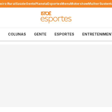
eiro Rural
Saúde
Gente
Planeta
Esportes
Menu
Motorshow
Mulher
Sustent
COLUNAS
GENTE
ESPORTES
ENTRETENIMEN