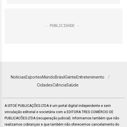
Notícias
Esportes
Mundo
Brasil
Gente
Entretenimento
Cidades
Ciência
Saúde
A ISTOÉ PUBLICAÇÕES LTDA é um portal digital independente e sem
vinculação editorial e societária com a EDITORA TRES COMÉRCIO DE
PUBLICACÕES LTDA (recuperação judicial). Informamos também que não
realizamos cobranças e que também não oferecemos cancelamento do