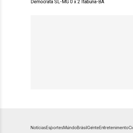
Democrata SL-MG 0 x 2 Itabuna-BA
Notícias
Esportes
Mundo
Brasil
Gente
Entretenimento
C