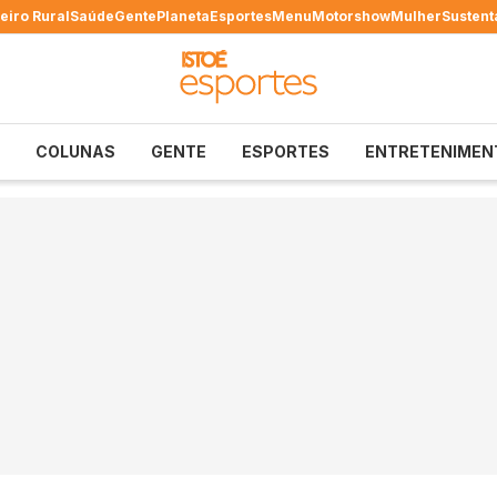
eiro Rural
Saúde
Gente
Planeta
Esportes
Menu
Motorshow
Mulher
Sustent
COLUNAS
GENTE
ESPORTES
ENTRETENIMEN