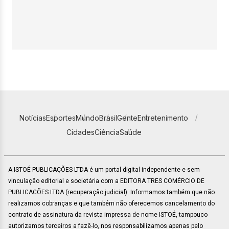
Notícias
Esportes
Mundo
Brasil
Gente
Entretenimento
Cidades
Ciência
Saúde
A ISTOÉ PUBLICAÇÕES LTDA é um portal digital independente e sem
vinculação editorial e societária com a EDITORA TRES COMÉRCIO DE
PUBLICACÕES LTDA (recuperação judicial). Informamos também que não
realizamos cobranças e que também não oferecemos cancelamento do
contrato de assinatura da revista impressa de nome ISTOÉ, tampouco
autorizamos terceiros a fazê-lo, nos responsabilizamos apenas pelo