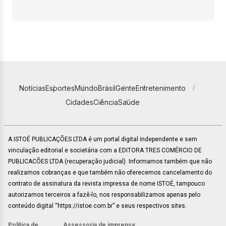
Notícias
Esportes
Mundo
Brasil
Gente
Entretenimento
Cidades
Ciência
Saúde
A ISTOÉ PUBLICAÇÕES LTDA é um portal digital independente e sem
vinculação editorial e societária com a EDITORA TRES COMÉRCIO DE
PUBLICACÕES LTDA (recuperação judicial). Informamos também que não
realizamos cobranças e que também não oferecemos cancelamento do
contrato de assinatura da revista impressa de nome ISTOÉ, tampouco
autorizamos terceiros a fazê-lo, nos responsabilizamos apenas pelo
conteúdo digital “https://istoe.com.br” e seus respectivos sites.
Política de
Assessoria de imprensa: