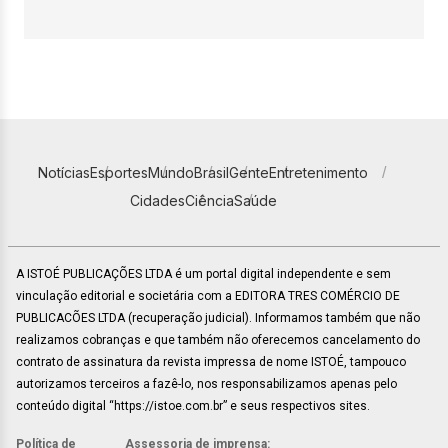
Notícias
Esportes
Mundo
Brasil
Gente
Entretenimento
Cidades
Ciência
Saúde
A ISTOÉ PUBLICAÇÕES LTDA é um portal digital independente e sem
vinculação editorial e societária com a EDITORA TRES COMÉRCIO DE
PUBLICACÕES LTDA (recuperação judicial). Informamos também que não
realizamos cobranças e que também não oferecemos cancelamento do
contrato de assinatura da revista impressa de nome ISTOÉ, tampouco
autorizamos terceiros a fazê-lo, nos responsabilizamos apenas pelo
conteúdo digital “https://istoe.com.br” e seus respectivos sites.
Política de
Assessoria de imprensa: