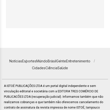
Notícias
Esportes
Mundo
Brasil
Gente
Entretenimento
Cidades
Ciência
Saúde
A ISTOÉ PUBLICAÇÕES LTDA é um portal digital independente e sem
vinculação editorial e societária com a EDITORA TRES COMÉRCIO DE
PUBLICACÕES LTDA (recuperação judicial). Informamos também que não
realizamos cobranças e que também não oferecemos cancelamento do
contrato de assinatura da revista impressa de nome ISTOÉ, tampouco