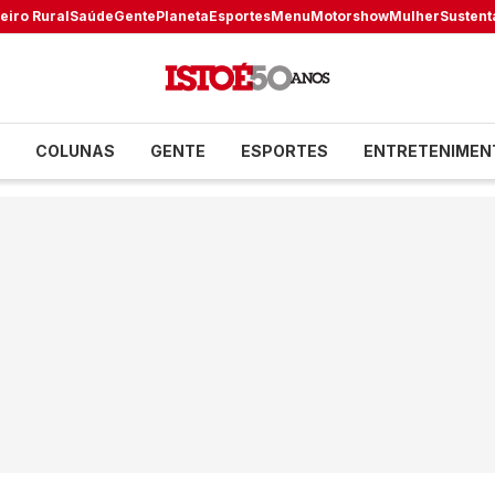
eiro Rural
Saúde
Gente
Planeta
Esportes
Menu
Motorshow
Mulher
Sustent
COLUNAS
GENTE
ESPORTES
ENTRETENIMEN