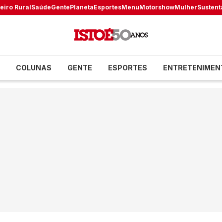
eiro Rural
Saúde
Gente
Planeta
Esportes
Menu
Motorshow
Mulher
Sustent
COLUNAS
GENTE
ESPORTES
ENTRETENIMEN