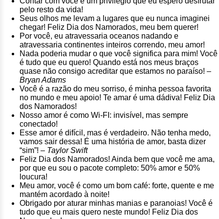
Contar com você é um privilégio que eu espero desfrutar
pelo resto da vida!
Seus olhos me levam a lugares que eu nunca imaginei
chegar! Feliz Dia dos Namorados, meu bem querer!
Por você, eu atravessaria oceanos nadando e
atravessaria continentes inteiros correndo, meu amor!
Nada poderia mudar o que você significa para mim! Você
é tudo que eu quero! Quando está nos meus braços
quase não consigo acreditar que estamos no paraíso! –
Bryan Adams
Você é a razão do meu sorriso, é minha pessoa favorita
no mundo e meu apoio! Te amar é uma dádiva! Feliz Dia
dos Namorados!
Nosso amor é como Wi-FI: invisível, mas sempre
conectado!
Esse amor é difícil, mas é verdadeiro. Não tenha medo,
vamos sair dessa! É uma história de amor, basta dizer
“sim”! –
Taylor Swift
Feliz Dia dos Namorados! Ainda bem que você me ama,
por que eu sou o pacote completo: 50% amor e 50%
loucura!
Meu amor, você é como um bom café: forte, quente e me
mantém acordado à noite!
Obrigado por aturar minhas manias e paranoias! Você é
tudo que eu mais quero neste mundo! Feliz Dia dos