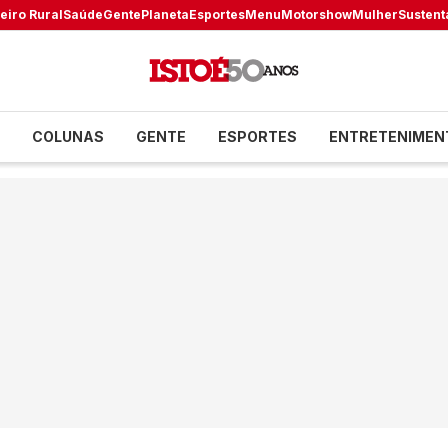
eiro Rural
Saúde
Gente
Planeta
Esportes
Menu
Motorshow
Mulher
Sustent
COLUNAS
GENTE
ESPORTES
ENTRETENIMEN