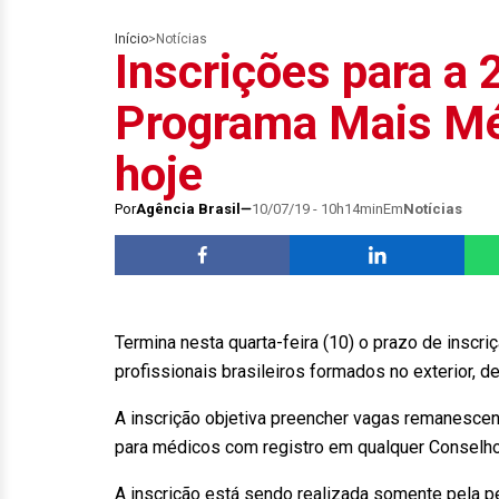
Início
>
Notícias
Inscrições para a 
Programa Mais Mé
hoje
Por
Agência Brasil
10/07/19 - 10h14min
Em
Notícias
Termina nesta quarta-feira (10) o prazo de inscr
profissionais brasileiros formados no exterior, 
A inscrição objetiva preencher vagas remanescen
para médicos com registro em qualquer Conselho
A inscrição está sendo realizada somente pela p