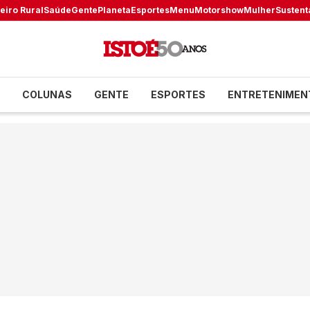
eiro Rural
Saúde
Gente
Planeta
Esportes
Menu
Motorshow
Mulher
Sustent
COLUNAS
GENTE
ESPORTES
ENTRETENIMEN