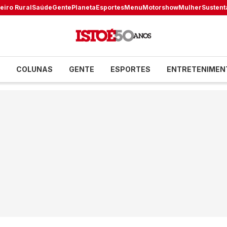
eiro Rural
Saúde
Gente
Planeta
Esportes
Menu
Motorshow
Mulher
Sustent
COLUNAS
GENTE
ESPORTES
ENTRETENIMEN