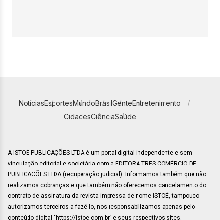
Notícias
Esportes
Mundo
Brasil
Gente
Entretenimento
Cidades
Ciência
Saúde
A ISTOÉ PUBLICAÇÕES LTDA é um portal digital independente e sem
vinculação editorial e societária com a EDITORA TRES COMÉRCIO DE
PUBLICACÕES LTDA (recuperação judicial). Informamos também que não
realizamos cobranças e que também não oferecemos cancelamento do
contrato de assinatura da revista impressa de nome ISTOÉ, tampouco
autorizamos terceiros a fazê-lo, nos responsabilizamos apenas pelo
conteúdo digital “https://istoe.com.br” e seus respectivos sites.