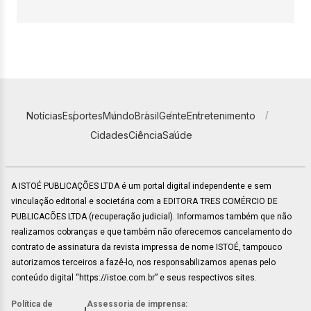
Notícias
Esportes
Mundo
Brasil
Gente
Entretenimento
Cidades
Ciência
Saúde
A ISTOÉ PUBLICAÇÕES LTDA é um portal digital independente e sem
vinculação editorial e societária com a EDITORA TRES COMÉRCIO DE
PUBLICACÕES LTDA (recuperação judicial). Informamos também que não
realizamos cobranças e que também não oferecemos cancelamento do
contrato de assinatura da revista impressa de nome ISTOÉ, tampouco
autorizamos terceiros a fazê-lo, nos responsabilizamos apenas pelo
conteúdo digital “https://istoe.com.br” e seus respectivos sites.
Política de
Assessoria de imprensa: