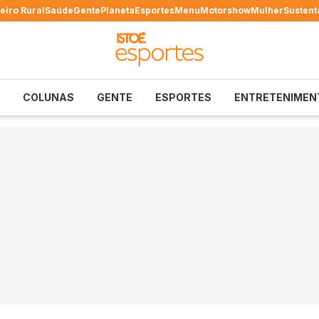
eiro Rural
Saúde
Gente
Planeta
Esportes
Menu
Motorshow
Mulher
Sustent
COLUNAS
GENTE
ESPORTES
ENTRETENIMEN