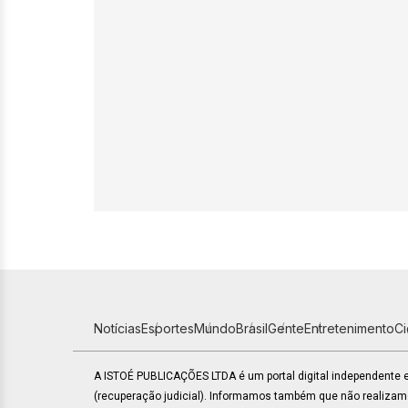
Notícias
Esportes
Mundo
Brasil
Gente
Entretenimento
C
A ISTOÉ PUBLICAÇÕES LTDA é um portal digital independente
(recuperação judicial). Informamos também que não realiza