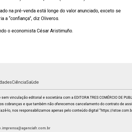
tado na pré-venda está longe do valor anunciado, exceto se
 a “confiança”, diz Oliveros.
undo o economista César Aristimuño.
idades
Ciência
Saúde
 e sem vinculação editorial e societária com a EDITORA TRES COMÉRCIO DE PU
mos cobranças e que também não oferecemos cancelamento do contrato de assin
zê-lo, nos responsabilizamos apenas pelo conteúdo digital “https://istoe.com.b
e.imprensa@agenciafr.com.br