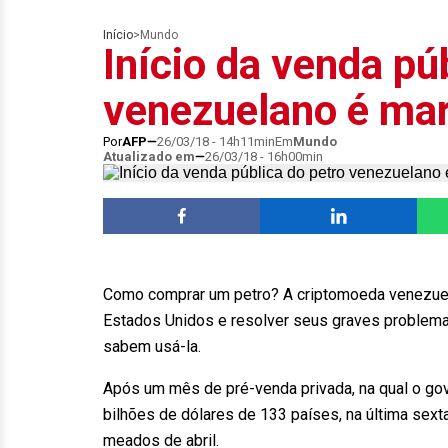
Início
>
Mundo
Início da venda pú
venezuelano é mar
Por
AFP
26/03/18 - 14h11min
Em
Mundo
Atualizado em
26/03/18 - 16h00min
Como comprar um petro? A criptomoeda venezuela
Estados Unidos e resolver seus graves problemas
sabem usá-la.
Após um mês de pré-venda privada, na qual o gov
bilhões de dólares de 133 países, na última sexta
meados de abril.