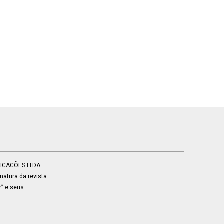
BLICACÕES LTDA
atura da revista
r” e seus