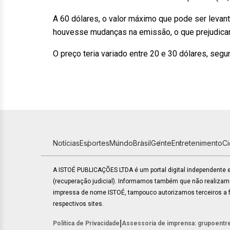
A 60 dólares, o valor máximo que pode ser levan
houvesse mudanças na emissão, o que prejudicaria
O preço teria variado entre 20 e 30 dólares, seg
Notícias
Esportes
Mundo
Brasil
Gente
Entretenimento
C
A ISTOÉ PUBLICAÇÕES LTDA é um portal digital independente
(recuperação judicial). Informamos também que não realiza
impressa de nome ISTOÉ, tampouco autorizamos terceiros a fa
respectivos sites.
|
Política de Privacidade
Assessoria de imprensa: grupoentr