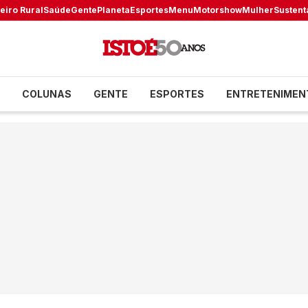
eiro Rural
Saúde
Gente
Planeta
Esportes
Menu
Motorshow
Mulher
Sustent
COLUNAS
GENTE
ESPORTES
ENTRETENIMEN