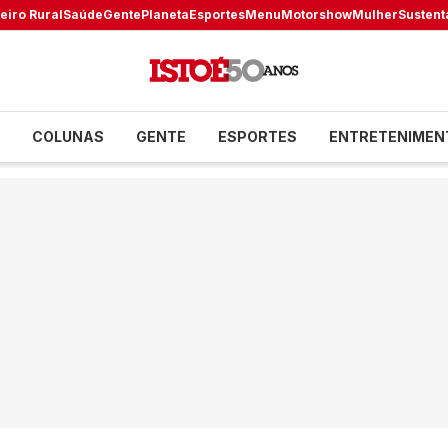
eiro Rural
Saúde
Gente
Planeta
Esportes
Menu
Motorshow
Mulher
Sustent
COLUNAS
GENTE
ESPORTES
ENTRETENIMEN