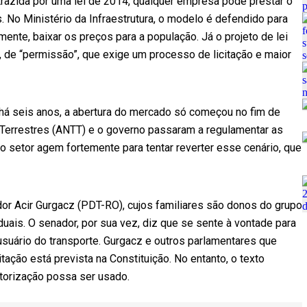
, trazida por uma lei de 2014, qualquer empresa pode prestar o
. No Ministério da Infraestrutura, o modelo é defendido para
ente, baixar os preços para a população. Já o projeto de lei
de “permissão”, que exige um processo de licitação e maior
i há seis anos, a abertura do mercado só começou no fim de
 Terrestres (ANTT) e o governo passaram a regulamentar as
o setor agem fortemente para tentar reverter esse cenário, que
dor Acir Gurgacz (PDT-RO), cujos familiares são donos do grupo
uais. O senador, por sua vez, diz que se sente à vontade para
usuário do transporte. Gurgacz e outros parlamentares que
ação está prevista na Constituição. No entanto, o texto
torização possa ser usado.