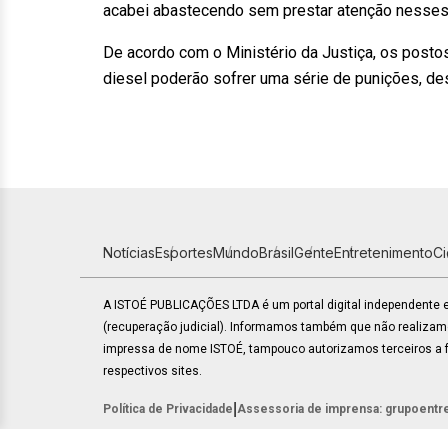
acabei abastecendo sem prestar atenção nesses 
De acordo com o Ministério da Justiça, os post
diesel poderão sofrer uma série de punições, d
Notícias
Esportes
Mundo
Brasil
Gente
Entretenimento
C
A ISTOÉ PUBLICAÇÕES LTDA é um portal digital independente
(recuperação judicial). Informamos também que não realiza
impressa de nome ISTOÉ, tampouco autorizamos terceiros a fa
respectivos sites.
|
Política de Privacidade
Assessoria de imprensa: grupoentr