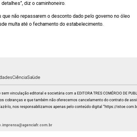
detalhes”, diz o caminhoneiro.
os que não repassarem o desconto dado pelo governo no óleo
esde multa até o fechamento do estabelecimento.
idades
Ciência
Saúde
 e sem vinculação editorial e societária com a EDITORA TRES COMÉRCIO DE PU
mos cobranças e que também não oferecemos cancelamento do contrato de assin
zê-lo, nos responsabilizamos apenas pelo conteúdo digital “https://istoe.com.b
e.imprensa@agenciafr.com.br