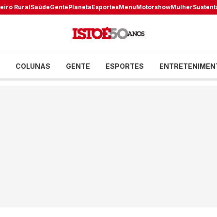
eiro Rural
Saúde
Gente
Planeta
Esportes
Menu
Motorshow
Mulher
Sustent
COLUNAS
GENTE
ESPORTES
ENTRETENIMEN