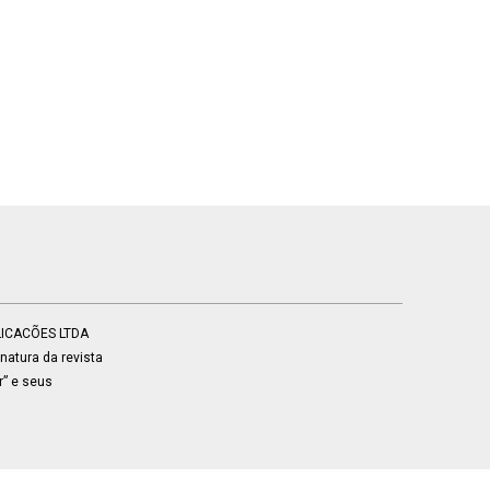
BLICACÕES LTDA
atura da revista
r” e seus