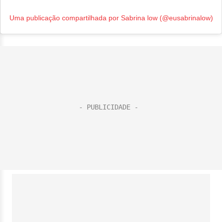
Uma publicação compartilhada por Sabrina low (@eusabrinalow)