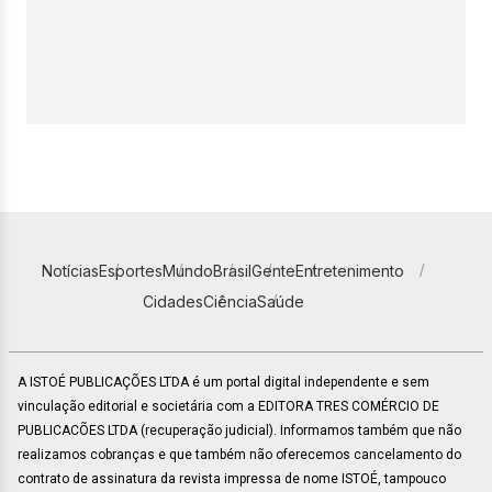
Notícias
Esportes
Mundo
Brasil
Gente
Entretenimento
Cidades
Ciência
Saúde
A ISTOÉ PUBLICAÇÕES LTDA é um portal digital independente e sem
vinculação editorial e societária com a EDITORA TRES COMÉRCIO DE
PUBLICACÕES LTDA (recuperação judicial). Informamos também que não
realizamos cobranças e que também não oferecemos cancelamento do
contrato de assinatura da revista impressa de nome ISTOÉ, tampouco