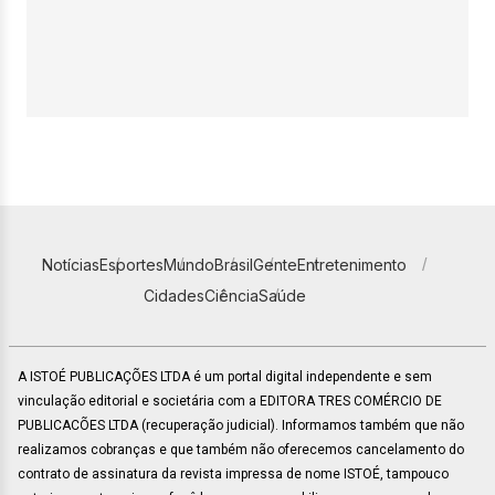
Notícias
Esportes
Mundo
Brasil
Gente
Entretenimento
Cidades
Ciência
Saúde
A ISTOÉ PUBLICAÇÕES LTDA é um portal digital independente e sem
vinculação editorial e societária com a EDITORA TRES COMÉRCIO DE
PUBLICACÕES LTDA (recuperação judicial). Informamos também que não
realizamos cobranças e que também não oferecemos cancelamento do
contrato de assinatura da revista impressa de nome ISTOÉ, tampouco