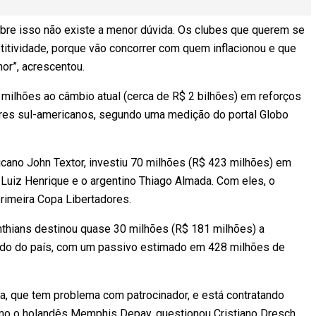
bre isso não existe a menor dúvida. Os clubes que querem se
titividade, porque vão concorrer com quem inflacionou e que
hor”, acrescentou.
 milhões ao câmbio atual (cerca de R$ 2 bilhões) em reforços
pares sul-americanos, segundo uma medição do portal Globo
ano John Textor, investiu 70 milhões (R$ 423 milhões) em
Luiz Henrique e o argentino Thiago Almada. Com eles, o
primeira Copa Libertadores.
rinthians destinou quase 30 milhões (R$ 181 milhões) a
dado do país, com um passivo estimado em 428 milhões de
da, que tem problema com patrocinador, e está contratando
omo o holandês Memphis Depay, questionou Cristiano Dresch,