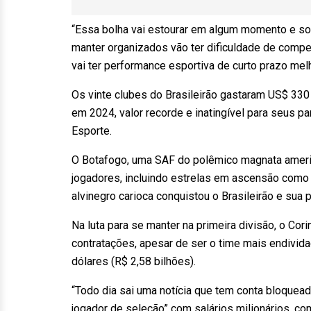
“Essa bolha vai estourar em algum momento e so
manter organizados vão ter dificuldade de compe
vai ter performance esportiva de curto prazo mel
Os vinte clubes do Brasileirão gastaram US$ 330
em 2024, valor recorde e inatingível para seus 
Esporte.
O Botafogo, uma SAF do polêmico magnata americ
jogadores, incluindo estrelas em ascensão como 
alvinegro carioca conquistou o Brasileirão e sua 
Na luta para se manter na primeira divisão, o Co
contratações, apesar de ser o time mais endivi
dólares (R$ 2,58 bilhões).
“Todo dia sai uma notícia que tem conta bloquea
jogador de seleção” com salários milionários, c