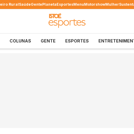
eiro Rural
Saúde
Gente
Planeta
Esportes
Menu
Motorshow
Mulher
Sustent
COLUNAS
GENTE
ESPORTES
ENTRETENIMEN