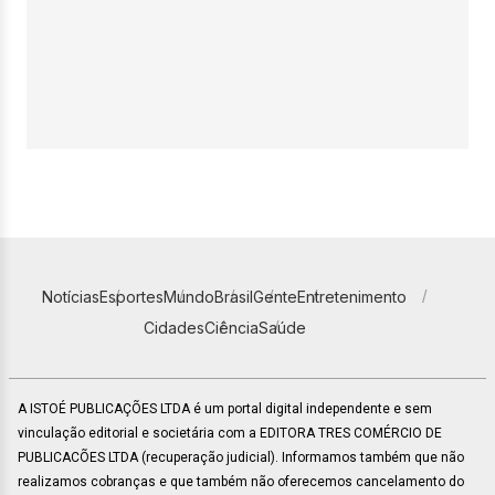
Notícias
Esportes
Mundo
Brasil
Gente
Entretenimento
Cidades
Ciência
Saúde
A ISTOÉ PUBLICAÇÕES LTDA é um portal digital independente e sem
vinculação editorial e societária com a EDITORA TRES COMÉRCIO DE
PUBLICACÕES LTDA (recuperação judicial). Informamos também que não
realizamos cobranças e que também não oferecemos cancelamento do